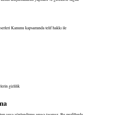
 Eserleri Kanunu kapsamında telif hakkı ile
erin gizlilik
ama
ıtım veya yönlendirme amacı taşımaz. Bu profillerde