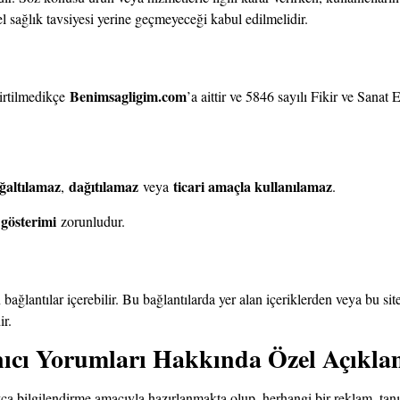
l sağlık tavsiyesi yerine geçmeyeceği kabul edilmelidir.
Benimsagligim.com
lirtilmedikçe
’a aittir ve 5846 sayılı Fikir ve Sanat
ğaltılamaz
dağıtılamaz
ticari amaçla kullanılamaz
,
veya
.
gösterimi
zorunludur.
ağlantılar içerebilir. Bu bağlantılarda yer alan içeriklerden veya bu sitel
r.
lanıcı Yorumları Hakkında Özel Açıkl
zca bilgilendirme amacıyla hazırlanmakta olup, herhangi bir reklam, tan