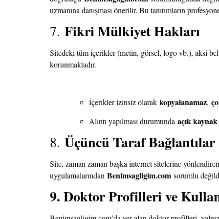
uzmanına danışması önerilir. Bu tanıtımların profesyone
Fikri Mülkiyet Hakları
7.
Sitedeki tüm içerikler (metin, görsel, logo vb.), aksi be
korunmaktadır.
kopyalanamaz
ço
İçerikler izinsiz olarak
,
açık kaynak 
Alıntı yapılması durumunda
Üçüncü Taraf Bağlantılar
8.
Site, zaman zaman başka internet sitelerine yönlendiren b
Benimsagligim.com
uygulamalarından
sorumlu değildi
9. Doktor Profilleri ve Kul
Benimsagligim.com’da yer alan doktor profilleri, yalnı