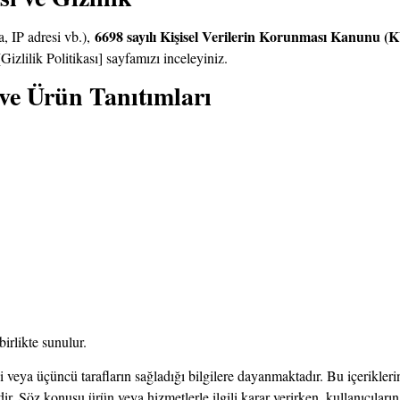
6698 sayılı Kişisel Verilerin Korunması Kanunu 
a, IP adresi vb.),
 [Gizlilik Politikası] sayfamızı inceleyiniz.
ve Ürün Tanıtımları
birlikte sunulur.
i veya üçüncü tarafların sağladığı bilgilere dayanmaktadır. Bu içeriklerin
. Söz konusu ürün veya hizmetlerle ilgili karar verirken, kullanıcıların