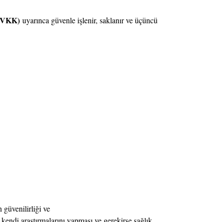
(KVKK)
uyarınca güvenle işlenir, saklanır ve üçüncü
 güvenilirliği ve
 kendi araştırmalarını yapması ve gerekirse sağlık