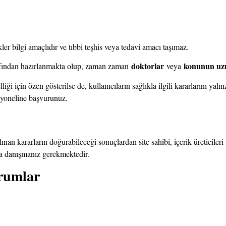
kler bilgi amaçlıdır ve tıbbi teşhis veya tedavi amacı taşımaz.
doktorlar
konunun uz
tarafından hazırlanmakta olup, zaman zaman
veya
ği için özen gösterilse de, kullanıcıların sağlıkla ilgili kararlarını yalnı
esyoneline başvurunuz.
lınan kararların doğurabileceği sonuçlardan site sahibi, içerik üreticiler
na danışmanız gerekmektedir.
orumlar